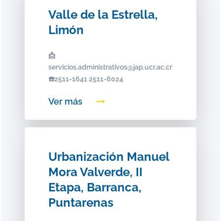
Valle de la Estrella,
Limón
📩
servicios.administrativos@jap.ucr.ac.cr
☎️2511-1641 2511-6024
Ver más
Urbanización Manuel
Mora Valverde, II
Etapa, Barranca,
Puntarenas