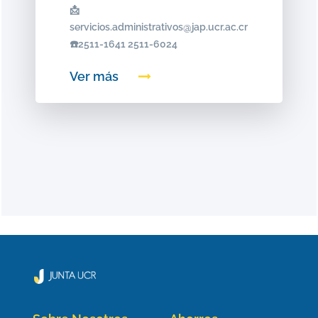
📩
servicios.administrativos@jap.ucr.ac.cr
☎️2511-1641 2511-6024
Ver más