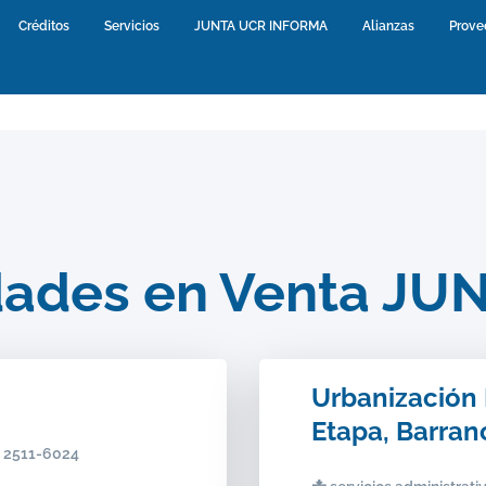
urrent)
Créditos
(current)
Servicios
(current)
JUNTA UCR INFORMA
(current)
Alianzas
(current)
Prove
dades en Venta JU
Urbanización 
Etapa, Barran
41 2511-6024