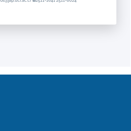
ivos@jap.ucr.ac.cr ☎️2511-1641 2511-6024