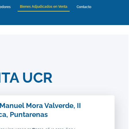
Bienes Adjudicados en Venta
(current)
edores
(current)
Contacto
(current)
NTA UCR
Manuel Mora Valverde, II
ca, Puntarenas