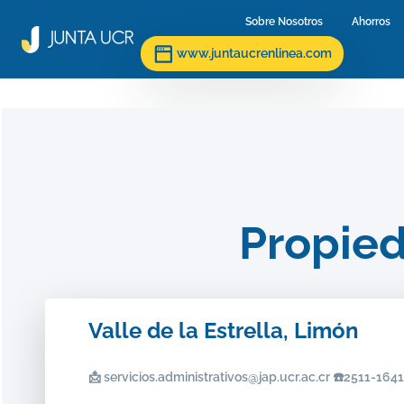
Sobre Nosotros
(current)
Ahorros
(c
www.juntaucrenlinea.com
Propie
Valle de la Estrella, Limón
📩 servicios.administrativos@jap.ucr.ac.cr ☎️2511-16