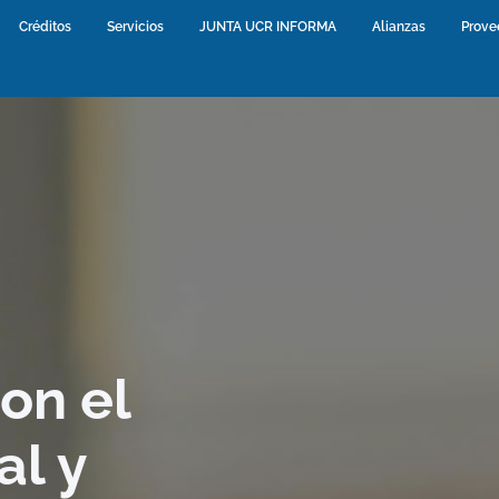
urrent)
Créditos
(current)
Servicios
(current)
JUNTA UCR INFORMA
(current)
Alianzas
(current)
Prove
on el
al y