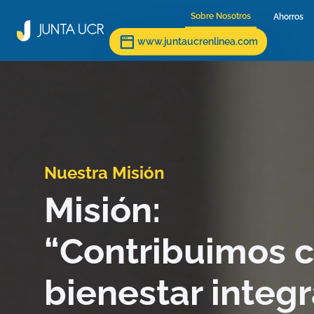
Sobre Nosotros
(current)
Ahorros
(c
www.juntaucrenlinea.com
Nuestra Misión
Misión:
“Contribuimos c
bienestar integr