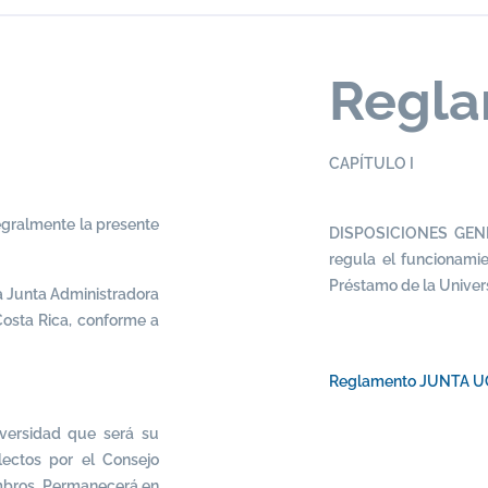
Regl
CAPÍTULO I
egralmente la presente
DISPOSICIONES GENE
regula el funcionami
Préstamo de la Univer
a Junta Administradora
osta Rica, conforme a
Reglamento JUNTA 
iversidad que será su
ectos por el Consejo
embros. Permanecerá en