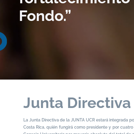
Fondo.”
Junta Directiva
La Junta Directiva de la JUNTA UCR estará integrada po
Costa Rica, quién fungirá como presidente y por cuatr