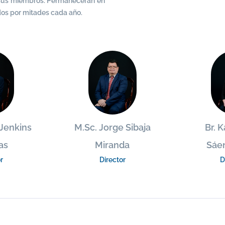
e sus miembros. Permanecerán en
dos por mitades cada año.
 Jenkins
M.Sc. Jorge Sibaja
Br. K
as
Miranda
Sáe
r
Director
D