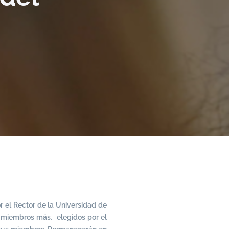
r el Rector de la Universidad de
o miembros más, elegidos por el