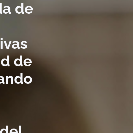
da de
ivas
ad de
rando
 del