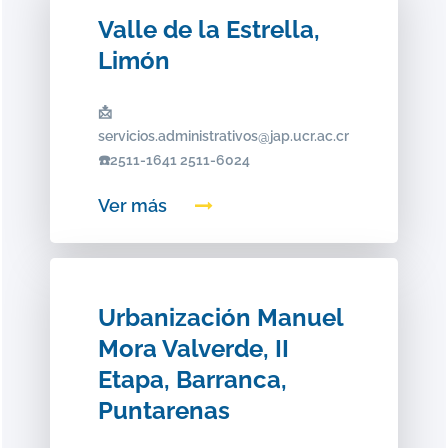
Valle de la Estrella,
Limón
📩
servicios.administrativos@jap.ucr.ac.cr
☎️2511-1641 2511-6024
Ver más
Urbanización Manuel
Mora Valverde, II
Etapa, Barranca,
Puntarenas