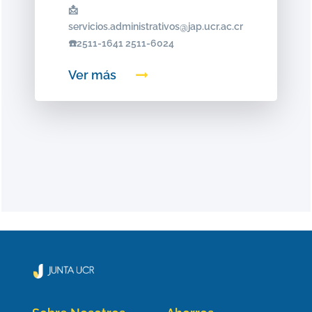
📩
servicios.administrativos@jap.ucr.ac.cr
☎️2511-1641 2511-6024
Ver más