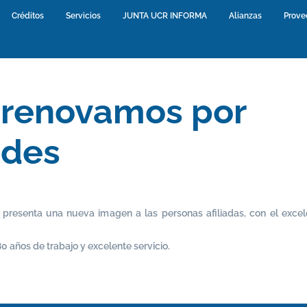
urrent)
Créditos
(current)
Servicios
(current)
JUNTA UCR INFORMA
(current)
Alianzas
(current)
Prove
 renovamos por
edes
resenta una nueva imagen a las personas afiliadas, con el excele
 años de trabajo y excelente servicio.