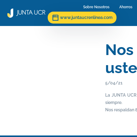
Sobre Nosotros
(current)
Ahorros
(c
www.juntaucrenlinea.com
Nos
ust
5/04/21
La JUNTA UCR p
siempre.
Nos respaldan 80