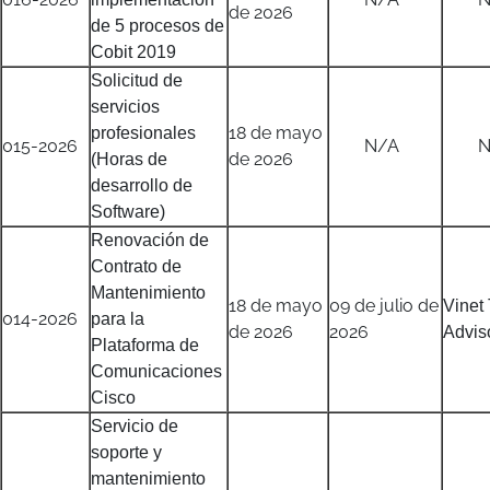
de 2026
de 5 procesos de
Cobit 2019
Solicitud de
servicios
18 de mayo
profesionales
015-2026
N/A
N/
de 2026
(Horas de
desarrollo de
Software)
Renovación de
Contrato de
Mantenimiento
18 de mayo
09 de julio de
Vinet
014-2026
para la
de 2026
2026
Advis
Plataforma de
Comunicaciones
Cisco
Servicio de
soporte y
mantenimiento