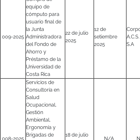
equipo de
cómputo para
usuario final de
la Junta
12 de
Corpo
22 de julio
009-2025
Administradora
setiembre
A.C.S.
2025
del Fondo de
2025
S.A
Ahorro y
Préstamo de la
Universidad de
Costa Rica
Servicios de
Consultoría en
Salud
Ocupacional,
Gestión
Ambiental,
Ergonomía y
Brigadas de
18 de julio
008-2025
N/A
N/