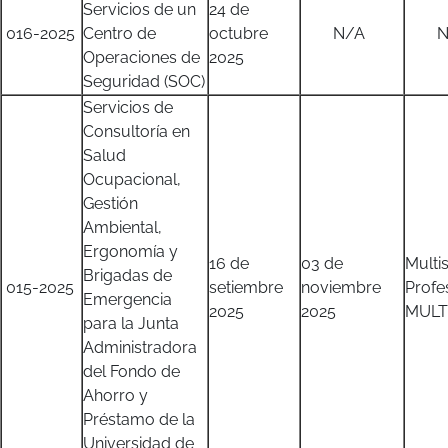
Servicios de un
24 de
016-2025
Centro de
octubre
N/A
N/
Operaciones de
2025
Seguridad (SOC)
Servicios de
Consultoría en
Salud
Ocupacional,
Gestión
Ambiental,
Ergonomía y
16 de
03 de
Multi
Brigadas de
015-2025
setiembre
noviembre
Profe
Emergencia
2025
2025
MULTI
para la Junta
Administradora
del Fondo de
Ahorro y
Préstamo de la
Universidad de