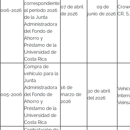
correspondiente
07 de abril
09 de
Crow
006-2026
al período 2026
de 2026
junio de 2026
CR, S.
de la Junta
Administradora
del Fondo de
Ahorro y
Préstamo de la
Universidad de
Costa Rica
Compra de
vehículo para la
Junta
Administradora
16 de
Vehíc
30 de abril
005-2006
del Fondo de
marzo de
Inter
del 2026
Ahorro y
2026
Veins
Préstamo de la
Universidad de
Costa Rica
Contratación de