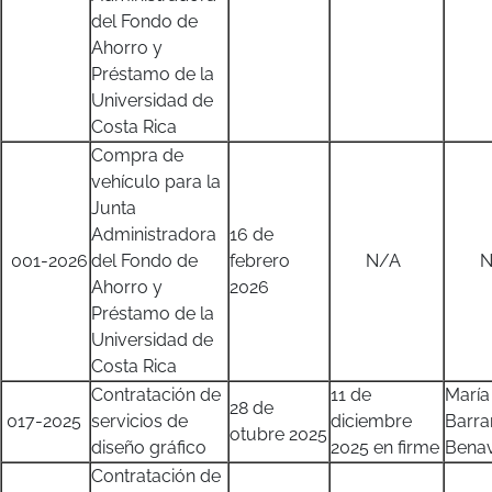
del Fondo de
Ahorro y
Préstamo de la
Universidad de
Costa Rica
Compra de
vehículo para la
Junta
Administradora
16 de
001-2026
del Fondo de
febrero
N/A
N/
Ahorro y
2026
Préstamo de la
Universidad de
Costa Rica
Contratación de
11 de
María
28 de
017-2025
servicios de
diciembre
Barra
otubre 2025
diseño gráfico
2025 en firme
Benav
Contratación de