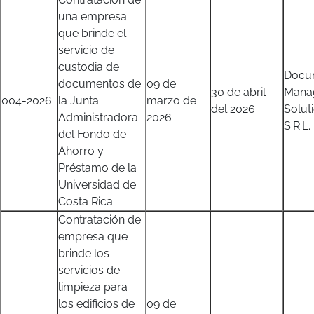
una empresa
que brinde el
servicio de
custodia de
Docu
documentos de
09 de
30 de abril
Mana
004-2026
la Junta
marzo de
del 2026
Solut
Administradora
2026
S.R.L.
del Fondo de
Ahorro y
Préstamo de la
Universidad de
Costa Rica
Contratación de
empresa que
brinde los
servicios de
limpieza para
los edificios de
09 de