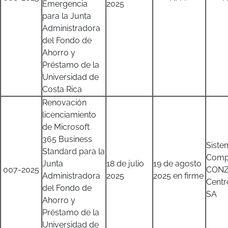
Emergencia
2025
para la Junta
Administradora
del Fondo de
Ahorro y
Préstamo de la
Universidad de
Costa Rica
Renovación
licenciamiento
de Microsoft
365 Business
Siste
Standard para la
Comp
Junta
18 de julio
19 de agosto
007-2025
CONZ
Administradora
2025
2025 en firme
Centr
del Fondo de
SA
Ahorro y
Préstamo de la
Universidad de