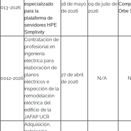
18 de mayo
09 de julio de
especializado
Compo
013-2026
de 2026
2026
para la
Orbe 
plataforma de
servidores HPE
Simplivity
Contratación de
profesional en
ingeniería
eléctrica para
elaboración de
planos
27 de abril
0012-2026
N/A
N/
eléctricos e
de 2026
inspección de la
remodelación
eléctrica del
edificio de la
JAFAP UCR
Adquisición,