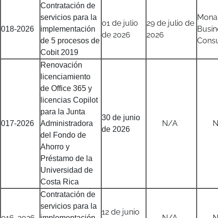
Contratación de
Mona
servicios para la
01 de julio
29 de julio de
Busin
018-2026
implementación
de 2026
2026
Consu
de 5 procesos de
Cobit 2019
Renovación
licenciamiento
de Office 365 y
licencias Copilot
para la Junta
30 de junio
N/A
N/
017-2026
Administradora
de 2026
del Fondo de
Ahorro y
Préstamo de la
Universidad de
Costa Rica
Contratación de
servicios para la
12 de junio
016-2026
N/A
N/
implementación