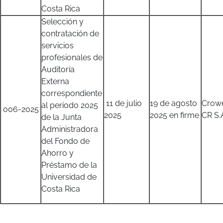
Costa Rica
Selección y
contratación de
servicios
profesionales de
Auditoría
Externa
correspondiente
11 de julio
19 de agosto
Crow
al período 2025
006-2025
2025
2025 en firme
CR S.
de la Junta
Administradora
del Fondo de
Ahorro y
Préstamo de la
Universidad de
Costa Rica