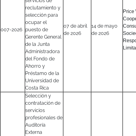
servicios de
reclutamiento y
Price
selección para
Coop
ocupar el
07 de abril
14 de mayo
Consu
007-2026
puesto de
de 2026
de 2026
Socie
Gerente General
Respo
de la Junta
Limit
Administradora
del Fondo de
Ahorro y
Préstamo de la
Universidad de
Costa Rica
Selección y
contratación de
servicios
profesionales de
Auditoría
Externa