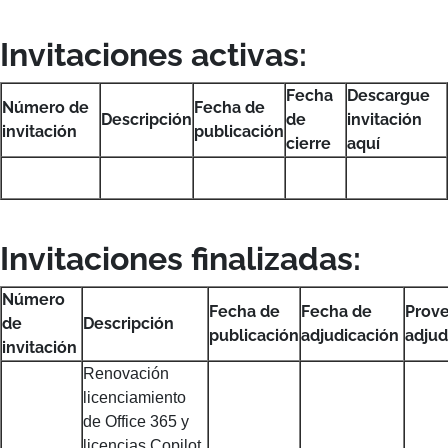
Invitaciones activas:
Fecha
Descargue
Número de
Fecha de
Descripción
de
invitación
invitación
publicación
cierre
aquí
Invitaciones finalizadas:
Número
Fecha de
Fecha de
Prov
de
Descripción
publicación
adjudicación
adju
invitación
Renovación
licenciamiento
de Office 365 y
licencias Copilot