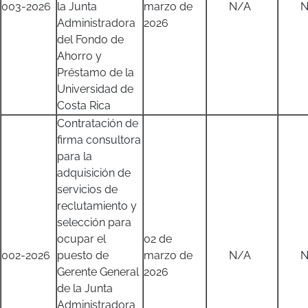
003-2026
la Junta
marzo de
N/A
N/
Administradora
2026
del Fondo de
Ahorro y
Préstamo de la
Universidad de
Costa Rica
Contratación de
firma consultora
para la
adquisición de
servicios de
reclutamiento y
selección para
ocupar el
02 de
002-2026
puesto de
marzo de
N/A
N/
Gerente General
2026
de la Junta
Administradora