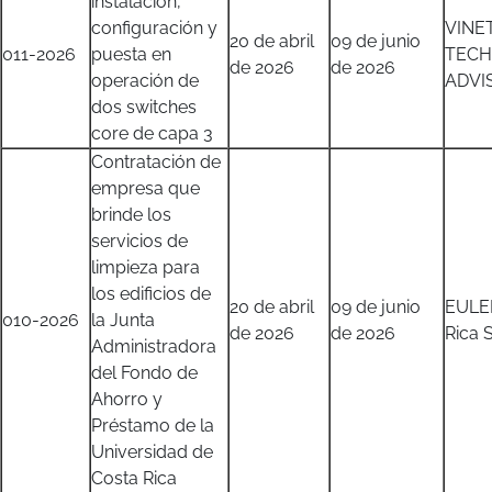
instalación,
configuración y
VINE
20 de abril
09 de junio
011-2026
puesta en
TEC
de 2026
de 2026
operación de
ADVIS
dos switches
core de capa 3
Contratación de
empresa que
brinde los
servicios de
limpieza para
los edificios de
20 de abril
09 de junio
EULE
010-2026
la Junta
de 2026
de 2026
Rica S
Administradora
del Fondo de
Ahorro y
Préstamo de la
Universidad de
Costa Rica