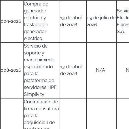
Compra de
generador
Servi
eléctrico y
13 de abril
09 de julio de
Elect
009-2026
traslado de
de 2026
2026
Flores
generador
S.A.
eléctrico
Servicio de
soporte y
mantenimiento
especializado
13 de abril
008-2026
N/A
N/
para la
de 2026
plataforma de
servidores HPE
Simplivity
Contratación de
firma consultora
para la
adquisición de