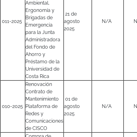
Ambiental,
Ergonomía y
21 de
Brigadas de
011-2025
agosto
N/A
N/
Emergencia
2025
para la Junta
Administradora
del Fondo de
Ahorro y
Préstamo de la
Universidad de
Costa Rica
Renovación
Contrato de
Mantenimiento
01 de
010-2025
Plataforma de
agosto
N/A
N/
Redes y
2025
Comunicaciones
de CISCO
Compra de