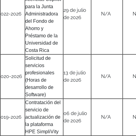
para la Junta
29 de julio
022-2026
N/A
N/
Administradora
de 2026
del Fondo de
Ahorro y
Préstamo de la
Universidad de
Costa Rica
Solicitud de
servicios
13 de julio
profesionales
020-2026
N/A
N/
de 2026
(Horas de
desarrollo de
Software)
Contratación del
servicio de
06 de julio
019-2026
N/A
N/
actualización de
de 2026
la plataforma
HPE SimpliVity