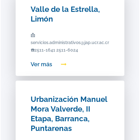
Valle de la Estrella,
Limón
📩
servicios.administrativos@jap.ucr.ac.cr
☎️2511-1641 2511-6024
Ver más
Urbanización Manuel
Mora Valverde, II
Etapa, Barranca,
Puntarenas