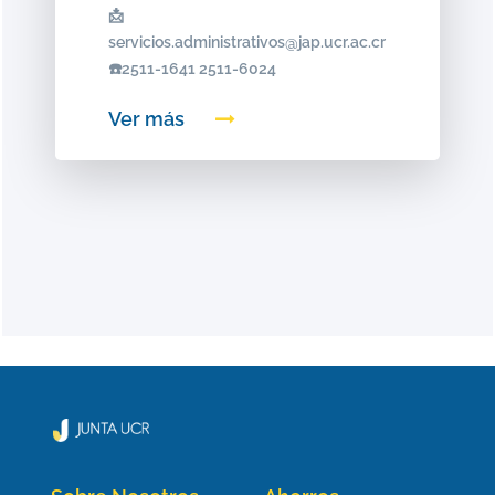
📩
servicios.administrativos@jap.ucr.ac.cr
☎️2511-1641 2511-6024
Ver más