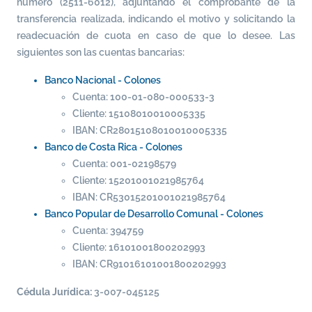
número (
2511-6012
), adjuntando el comprobante de la
transferencia realizada, indicando el motivo y solicitando la
readecuación de cuota en caso de que lo desee. Las
siguientes son las cuentas bancarias:
Banco Nacional - Colones
Cuenta: 100-01-080-000533-3
Cliente: 15108010010005335
IBAN: CR28015108010010005335
Banco de Costa Rica - Colones
Cuenta: 001-02198579
Cliente: 15201001021985764
IBAN: CR53015201001021985764
Banco Popular de Desarrollo Comunal - Colones
Cuenta: 394759
Cliente: 16101001800202993
IBAN: CR91016101001800202993
Cédula Jurídica:
3-007-045125