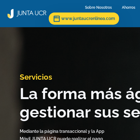
Sobre Nosotros
(current)
Ahorros
(c
www.juntaucrenlinea.com
Servicios
La forma más ág
gestionar sus se
Mediante la página transaccional y la App
Móvil JUNTA UCR puede realizar el pago