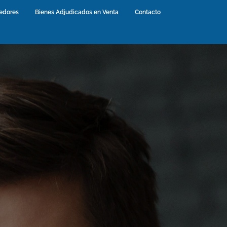
edores
(current)
Bienes Adjudicados en Venta
(current)
Contacto
(current)