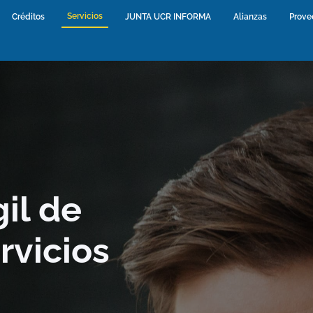
Servicios
(current)
urrent)
Créditos
(current)
JUNTA UCR INFORMA
(current)
Alianzas
(current)
Prove
il de
rvicios