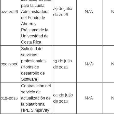
para la Junta
29 de julio
022-2026
N/A
N/
Administradora
de 2026
del Fondo de
Ahorro y
Préstamo de la
Universidad de
Costa Rica
Solicitud de
servicios
13 de julio
profesionales
020-2026
N/A
N/
de 2026
(Horas de
desarrollo de
Software)
Contratación del
servicio de
06 de julio
019-2026
N/A
N/
actualización de
de 2026
la plataforma
HPE SimpliVity