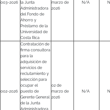
003-2026
la Junta
marzo de
N/A
N/
Administradora
2026
del Fondo de
Ahorro y
Préstamo de la
Universidad de
Costa Rica
Contratación de
firma consultora
para la
adquisición de
servicios de
reclutamiento y
selección para
ocupar el
02 de
002-2026
puesto de
marzo de
N/A
N/
Gerente General
2026
de la Junta
Administradora