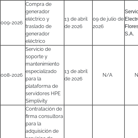
Compra de
generador
Servi
eléctrico y
13 de abril
09 de julio de
Elect
009-2026
traslado de
de 2026
2026
Flores
generador
S.A.
eléctrico
Servicio de
soporte y
mantenimiento
especializado
13 de abril
008-2026
N/A
N/
para la
de 2026
plataforma de
servidores HPE
Simplivity
Contratación de
firma consultora
para la
adquisición de