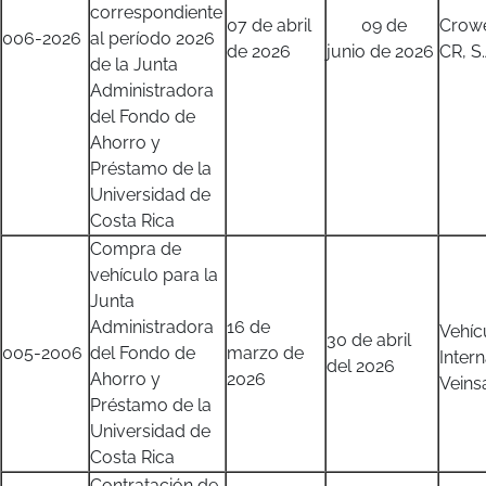
correspondiente
07 de abril
09 de
Crow
006-2026
al período 2026
de 2026
junio de 2026
CR, S.
de la Junta
Administradora
del Fondo de
Ahorro y
Préstamo de la
Universidad de
Costa Rica
Compra de
vehículo para la
Junta
Administradora
16 de
Vehíc
30 de abril
005-2006
del Fondo de
marzo de
Inter
del 2026
Ahorro y
2026
Veins
Préstamo de la
Universidad de
Costa Rica
Contratación de