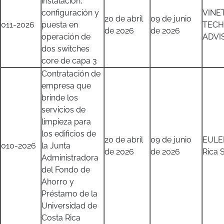
instalación,
configuración y
VINE
20 de abril
09 de junio
011-2026
puesta en
TEC
de 2026
de 2026
operación de
ADVIS
dos switches
core de capa 3
Contratación de
empresa que
brinde los
servicios de
limpieza para
los edificios de
20 de abril
09 de junio
EULE
010-2026
la Junta
de 2026
de 2026
Rica S
Administradora
del Fondo de
Ahorro y
Préstamo de la
Universidad de
Costa Rica