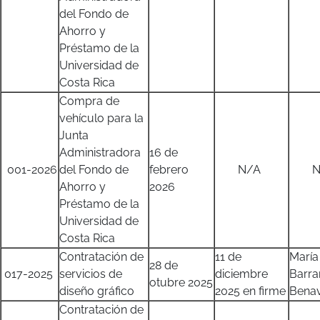
del Fondo de
Ahorro y
Préstamo de la
Universidad de
Costa Rica
Compra de
vehículo para la
Junta
Administradora
16 de
001-2026
del Fondo de
febrero
N/A
N/
Ahorro y
2026
Préstamo de la
Universidad de
Costa Rica
Contratación de
11 de
María
28 de
017-2025
servicios de
diciembre
Barra
otubre 2025
diseño gráfico
2025 en firme
Benav
Contratación de