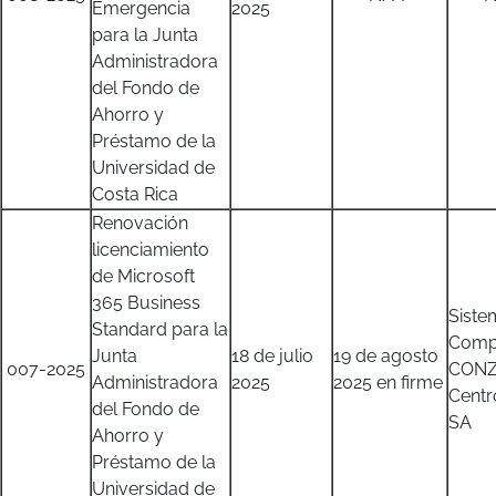
Emergencia
2025
para la Junta
Administradora
del Fondo de
Ahorro y
Préstamo de la
Universidad de
Costa Rica
Renovación
licenciamiento
de Microsoft
365 Business
Siste
Standard para la
Comp
Junta
18 de julio
19 de agosto
007-2025
CONZ
Administradora
2025
2025 en firme
Centr
del Fondo de
SA
Ahorro y
Préstamo de la
Universidad de