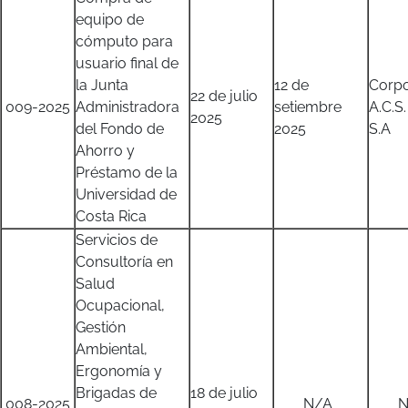
equipo de
cómputo para
usuario final de
la Junta
12 de
Corpo
22 de julio
009-2025
Administradora
setiembre
A.C.S.
2025
del Fondo de
2025
S.A
Ahorro y
Préstamo de la
Universidad de
Costa Rica
Servicios de
Consultoría en
Salud
Ocupacional,
Gestión
Ambiental,
Ergonomía y
Brigadas de
18 de julio
008-2025
N/A
N/