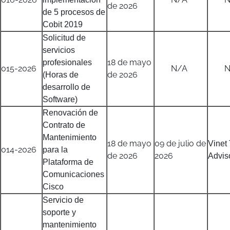
de 2026
de 5 procesos de
Cobit 2019
Solicitud de
servicios
18 de mayo
profesionales
015-2026
N/A
N/
de 2026
(Horas de
desarrollo de
Software)
Renovación de
Contrato de
Mantenimiento
18 de mayo
09 de julio de
Vinet
014-2026
para la
de 2026
2026
Advis
Plataforma de
Comunicaciones
Cisco
Servicio de
soporte y
mantenimiento