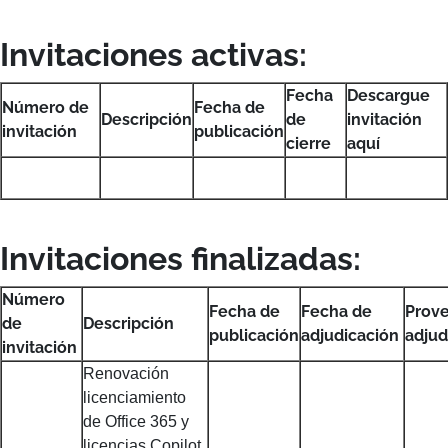
Invitaciones activas:
Fecha
Descargue
Número de
Fecha de
Descripción
de
invitación
invitación
publicación
cierre
aquí
Invitaciones finalizadas:
Número
Fecha de
Fecha de
Prov
de
Descripción
publicación
adjudicación
adju
invitación
Renovación
licenciamiento
de Office 365 y
licencias Copilot