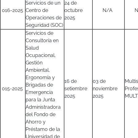
Servicios de un
24 de
016-2025
Centro de
octubre
N/A
N/
Operaciones de
2025
Seguridad (SOC)
Servicios de
Consultoría en
Salud
Ocupacional,
Gestión
Ambiental,
Ergonomía y
16 de
03 de
Multi
Brigadas de
015-2025
setiembre
noviembre
Profe
Emergencia
2025
2025
MULTI
para la Junta
Administradora
del Fondo de
Ahorro y
Préstamo de la
Universidad de