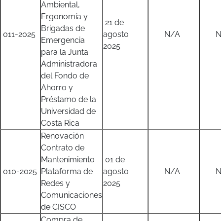
Ambiental,
Ergonomía y
21 de
Brigadas de
011-2025
agosto
N/A
N/
Emergencia
2025
para la Junta
Administradora
del Fondo de
Ahorro y
Préstamo de la
Universidad de
Costa Rica
Renovación
Contrato de
Mantenimiento
01 de
010-2025
Plataforma de
agosto
N/A
N/
Redes y
2025
Comunicaciones
de CISCO
Compra de