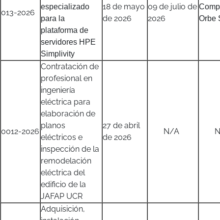
18 de mayo
09 de julio de
especializado
Compo
013-2026
de 2026
2026
para la
Orbe 
plataforma de
servidores HPE
Simplivity
Contratación de
profesional en
ingeniería
eléctrica para
elaboración de
planos
27 de abril
0012-2026
N/A
N/
eléctricos e
de 2026
inspección de la
remodelación
eléctrica del
edificio de la
JAFAP UCR
Adquisición,