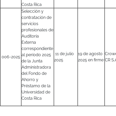
Costa Rica
Selección y
contratación de
servicios
profesionales de
Auditoría
Externa
correspondiente
11 de julio
19 de agosto
Crow
al período 2025
006-2025
2025
2025 en firme
CR S.
de la Junta
Administradora
del Fondo de
Ahorro y
Préstamo de la
Universidad de
Costa Rica