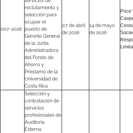
servicios de
reclutamiento y
Price
selección para
Coop
ocupar el
07 de abril
14 de mayo
Consu
007-2026
puesto de
de 2026
de 2026
Socie
Gerente General
Respo
de la Junta
Limit
Administradora
del Fondo de
Ahorro y
Préstamo de la
Universidad de
Costa Rica
Selección y
contratación de
servicios
profesionales de
Auditoría
Externa