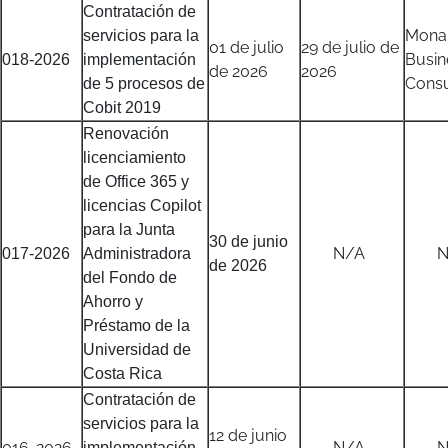
Contratación de
Mona
servicios para la
01 de julio
29 de julio de
Busin
018-2026
implementación
de 2026
2026
Consu
de 5 procesos de
Cobit 2019
Renovación
licenciamiento
de Office 365 y
licencias Copilot
para la Junta
30 de junio
N/A
N/
017-2026
Administradora
de 2026
del Fondo de
Ahorro y
Préstamo de la
Universidad de
Costa Rica
Contratación de
servicios para la
12 de junio
016-2026
N/A
N/
implementación