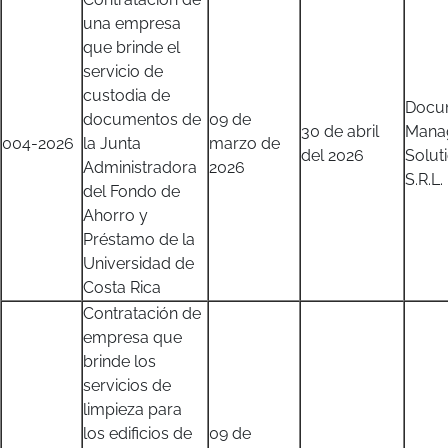
una empresa
que brinde el
servicio de
custodia de
Docu
documentos de
09 de
30 de abril
Mana
004-2026
la Junta
marzo de
del 2026
Solut
Administradora
2026
S.R.L.
del Fondo de
Ahorro y
Préstamo de la
Universidad de
Costa Rica
Contratación de
empresa que
brinde los
servicios de
limpieza para
los edificios de
09 de